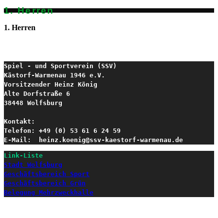
1. Herren
1. Herren
Spiel - und Sportverein (SSV) 

Kästorf-Warmenau 1946 e.V.
Vorsitzender Heinz König

Alte Dorfstraße 6

38448 Wolfsburg

Kontakt:

Telefon: +49 (0) 53 61 6 24 59

E-Mail:  heinz.koenig@ssv-kaestorf-warmenau.de
Link-Liste
Stadt Wolfsburg
Geschäftsbereich Sport
Geschäftsbereich Grün
Belegung Mehrzweckhalle