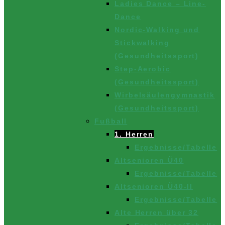
Ladies Dance – Line-
Dance
Nordic-Walking und
Stickwalking
(Gesundheitssport)
Step-Aerobic
(Gesundheitssport)
Wirbelsäulengymnastik
(Gesundheitssport)
Fußball
1. Herren
Ergebnisse/Tabelle
Altsenioren Ü40
Ergebnisse/Tabelle
Altsenioren Ü40-II
Ergebnisse/Tabelle
Alte Herren über 32