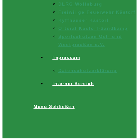
DLRG Wolfsburg
Freiwilige Feuerwehr Kästorf
Kyffhäuser Kästorf
Ortsrat Kästorf-Sandkamp
Sportschützen Ost- und
Westpreußen e.V.
Impressum
Datenschutzerklärung
Interner Bereich
Menü
Schließen