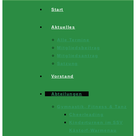
Start
Aktuelles
Alle Termine
Mitgliedsbeitrag
Mitgliedsantrag
Satzung
Vorstand
Abteilungen
Gymnastik, Fitness & Tanz
Cheerleading
Kinderturnen im SSV
Kästorf-Warmenau