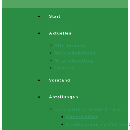
Start
Aktuelles
Alle Termine
Mitgliedsbeitrag
Mitgliedsantrag
Satzung
Vorstand
Abteilungen
Gymnastik, Fitness & Tanz
Cheerleading
Kinderturnen im SSV Käst