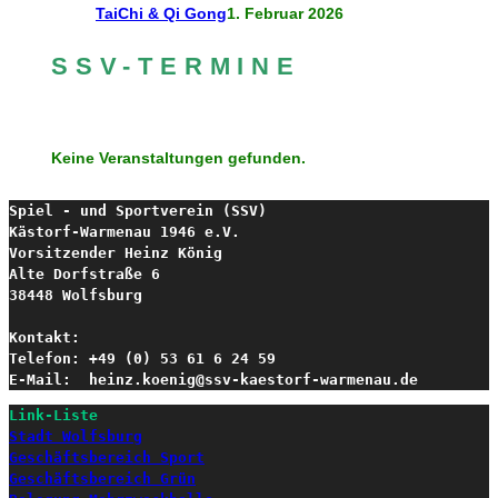
TaiChi & Qi Gong
1. Februar 2026
SSV-TERMINE
Keine Veranstaltungen gefunden.
Spiel - und Sportverein (SSV) 

Kästorf-Warmenau 1946 e.V.
Vorsitzender Heinz König

Alte Dorfstraße 6

38448 Wolfsburg

Kontakt:

Telefon: +49 (0) 53 61 6 24 59

E-Mail:  heinz.koenig@ssv-kaestorf-warmenau.de
Link-Liste
Stadt Wolfsburg
Geschäftsbereich Sport
Geschäftsbereich Grün