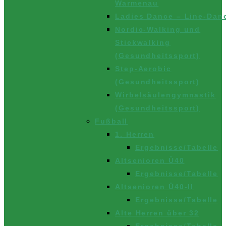
Warmenau
Ladies Dance – Line-Dan
Nordic-Walking und
Stickwalking
(Gesundheitssport)
Step-Aerobic
(Gesundheitssport)
Wirbelsäulengymnastik
(Gesundheitssport)
Fußball
1. Herren
Ergebnisse/Tabelle
Altsenioren Ü40
Ergebnisse/Tabelle
Altsenioren Ü40-II
Ergebnisse/Tabelle
Alte Herren über 32
Ergebnisse/Tabelle