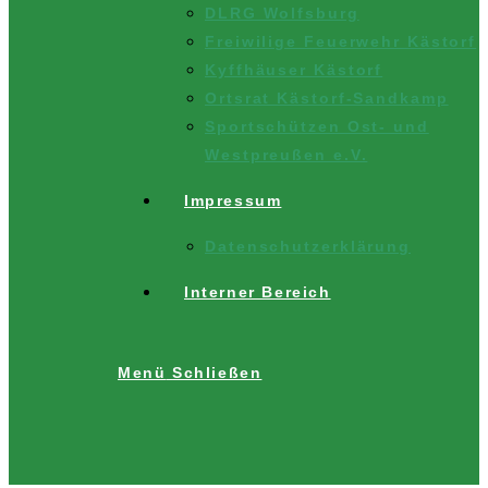
DLRG Wolfsburg
Freiwilige Feuerwehr Kästorf
Kyffhäuser Kästorf
Ortsrat Kästorf-Sandkamp
Sportschützen Ost- und
Westpreußen e.V.
Impressum
Datenschutzerklärung
Interner Bereich
Menü
Schließen