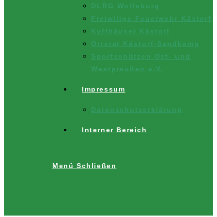
DLRG Wolfsburg
Freiwilige Feuerwehr Kästorf
Kyffhäuser Kästorf
Ortsrat Kästorf-Sandkamp
Sportschützen Ost- und
Westpreußen e.V.
Impressum
Datenschutzerklärung
Interner Bereich
Menü
Schließen