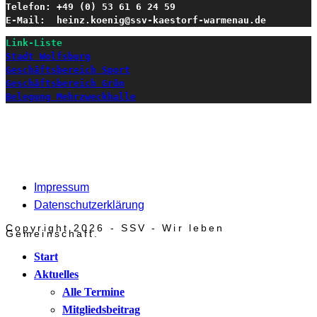
Telefon: +49 (0) 53 61 6 24 59

E-Mail:  heinz.koenig@ssv-kaestorf-warmenau.de
Link-Liste
Stadt Wolfsburg
Geschäftsbereich Sport
Geschäftsbereich Grün
Belegung Mehrzweckhalle
Impressum
Datenschutzerklärung
Copyright 2026 - SSV - Wir leben
Gemeinschaft.
Start
Aktuelles
Alle Termine
Mitgliedsbeitrag