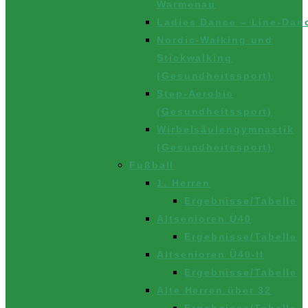
Warmenau
Ladies Dance – Line-Dan
Nordic-Walking und
Stickwalking
(Gesundheitssport)
Step-Aerobic
(Gesundheitssport)
Wirbelsäulengymnastik
(Gesundheitssport)
Fußball
1. Herren
Ergebnisse/Tabelle
Altsenioren Ü40
Ergebnisse/Tabelle
Altsenioren Ü40-II
Ergebnisse/Tabelle
Alte Herren über 32
Ergebnisse/Tabelle