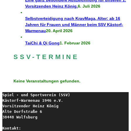
Vorsitzenden Heinz König.
6. Juli 2026
Selbstverteidigung nach KravMaga, Alter: ab 16
Jahren für Frauen und Männer beim SSV Kästorf-
Warmenau
20. April 2026
TaiChi & Qi Gong
1. Februar 2026
SSV-TERMINE
Keine Veranstaltungen gefunden.
Spiel - und Sportverein (SSV) 

Kästorf-Warmenau 1946 e.V.
Vorsitzender Heinz König

Alte Dorfstraße 6

38448 Wolfsburg

Kontakt:
