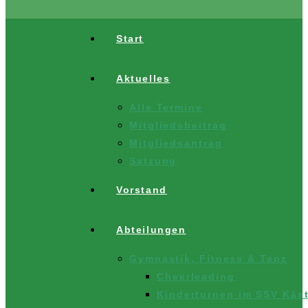
Start
Aktuelles
Alle Termine
Mitgliedsbeitrag
Mitgliedsantrag
Satzung
Vorstand
Abteilungen
Gymnastik, Fitness & Tanz
Cheerleading
Kinderturnen im SSV Käst