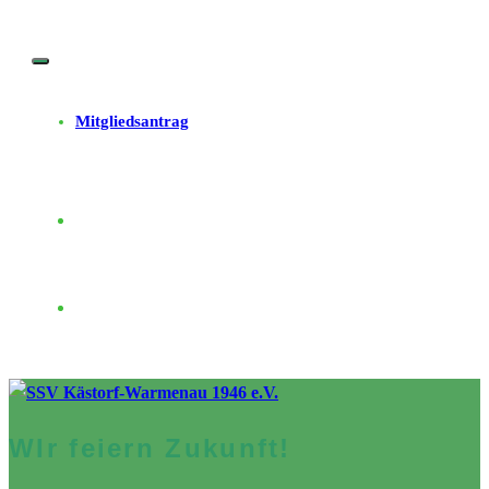
Zum
Inhalt
springen
Mitgliedsantrag
WIr feiern Zukunft!