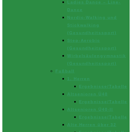
Ladies Dance – Line-
Dance
Nordic-Walking und
Stickwalking
(Gesundheitssport)
Step-Aerobic
(Gesundheitssport)
Wirbelsäulengymnastik
(Gesundheitssport)
Fußball
1. Herren
Ergebnisse/Tabelle
Altsenioren Ü40
Ergebnisse/Tabelle
Altsenioren Ü40-II
Ergebnisse/Tabelle
Alte Herren über 32