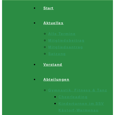
Start
Aktuelles
Alle Termine
Mitgliedsbeitrag
Mitgliedsantrag
Satzung
Vorstand
Abteilungen
Gymnastik, Fitness & Tanz
Cheerleading
Kinderturnen im SSV
Kästorf-Warmenau