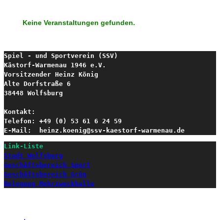
Keine Veranstaltungen gefunden.
Spiel - und Sportverein (SSV) 

Kästorf-Warmenau 1946 e.V.
Vorsitzender Heinz König

Alte Dorfstraße 6

38448 Wolfsburg

Kontakt:

Telefon: +49 (0) 53 61 6 24 59

E-Mail:  heinz.koenig@ssv-kaestorf-warmenau.de
Link-Liste
Stadt Wolfsburg
Geschäftsbereich Sport
Geschäftsbereich Grün
Belegung Mehrzweckhalle