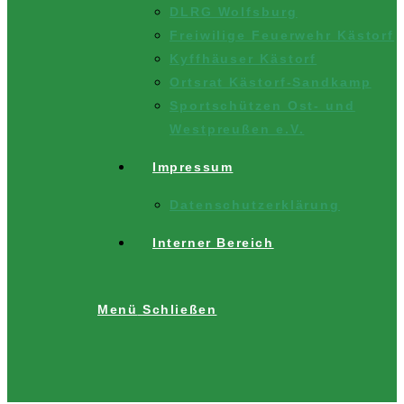
DLRG Wolfsburg
Freiwilige Feuerwehr Kästorf
Kyffhäuser Kästorf
Ortsrat Kästorf-Sandkamp
Sportschützen Ost- und
Westpreußen e.V.
Impressum
Datenschutzerklärung
Interner Bereich
Menü
Schließen